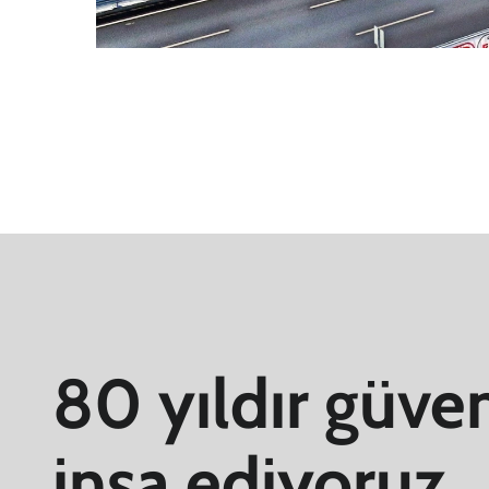
80 yıldır güve
inşa ediyoruz