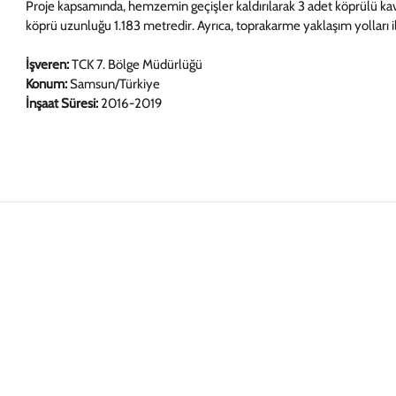
Proje kapsamında, hemzemin geçişler kaldırılarak 3 adet köprülü kavş
köprü uzunluğu 1.183 metredir. Ayrıca, toprakarme yaklaşım yolları ile
İşveren:
TCK 7. Bölge Müdürlüğü
Konum:
Samsun/Türkiye
İnşaat Süresi:
2016-2019